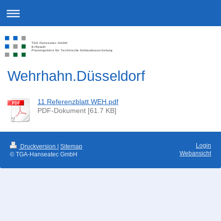
TGA Hanseatec GmbH
Erftstadt
Planungsbüro für Technische Gebäudeausrüstung
Wehrhahn.Düsseldorf
11 Referenzblatt WEH.pdf
PDF-Dokument [61.7 KB]
Login
Druckversion
|
Sitemap
Webansicht
© TGA-Hanseatec GmbH