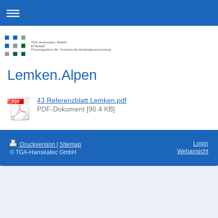
TGA Hanseatec GmbH
Erftstadt
Planungsbüro für Technische Gebäudeausrüstung
Lemken.Alpen
43 Referenzblatt Lemken.pdf
PDF-Dokument [90.4 KB]
Login
Druckversion
|
Sitemap
Webansicht
© TGA-Hanseatec GmbH