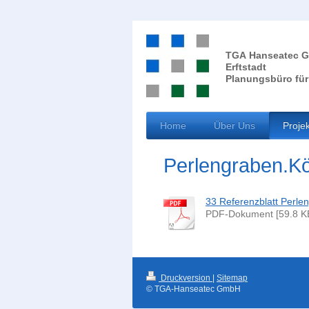
TGA Hanseatec 
Erftstadt
Planungsbüro fü
Home
Über Uns
Proje
Perlengraben.Kö
33 Referenzblatt Perle
PDF-Dokument [59.8 K
Druckversion
|
Sitemap
© TGA-Hanseatec GmbH