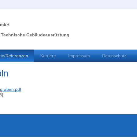
GmbH
r Technische Gebäudeausrüstung
kte/Referenzen
Karriere
Impressum
Datenschutz
ln
ngraben.pdf
B]