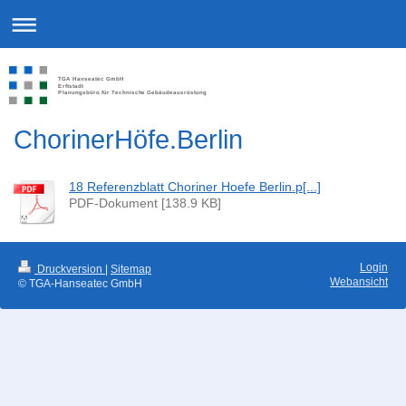
TGA Hanseatec GmbH
Erftstadt
Planungsbüro für Technische Gebäudeausrüstung
ChorinerHöfe.Berlin
18 Referenzblatt Choriner Hoefe Berlin.p[...]
PDF-Dokument [138.9 KB]
Login
Druckversion
|
Sitemap
Webansicht
© TGA-Hanseatec GmbH